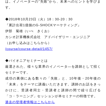
は。イノベーターの”失敗”から、未来へのヒントを学びま
す。
◆2018年10月23日（火）18：30-20：30
『累計出荷1億個のG-SHOCKマーケティング』
伊部 菊雄（いべ きくお）
カシオ計算機株式会社 アドバイザリー・エンジニア
（お申し込みはこちらから）
/course/course-detail/1457/
◆パイオニアセミナーとは
厳選された、様々な業界のイノベータ―を講師として招く
セミナーです。
成功の裏側にある数々の「失敗」と、10年後・20年後の
「未来」をテーマに講義いただきます。講師のお話をきっ
かけに、受講者同士・受講者と講師の間で繰り広げる
「コ・ラーニング」セッションが本セミナーの特徴です。
過去の登壇者情報はこちらから