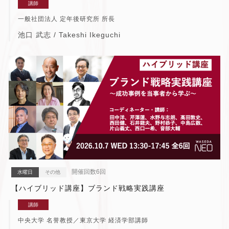
講師
一般社団法人 定年後研究所 所長
池口 武志 / Takeshi Ikeguchi
開催回数6回
水曜日
その他
【ハイブリッド講座】ブランド戦略実践講座
講師
中央大学 名誉教授／東京大学 経済学部講師