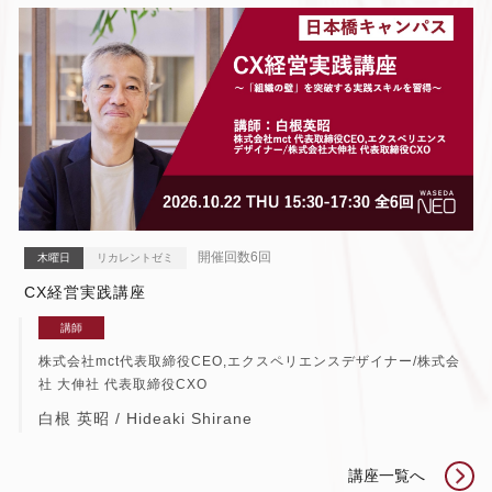
開催回数6回
木曜日
リカレントゼミ
CX経営実践講座
講師
株式会社mct代表取締役CEO,エクスペリエンスデザイナー/株式会
社 大伸社 代表取締役CXO
白根 英昭 / Hideaki Shirane
講座一覧へ