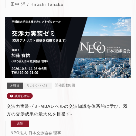
田中 洋 / Hiroshi Tanaka
開催回数8回
木曜日
リカレントゼミ
交渉力実装ゼミ-MBAレベルの交渉知識を体系的に学び、双
方の交渉成果の最大化を目指す-
講師
NPO法人 日本交渉協会 理事