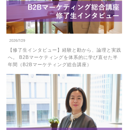
2026/7/29
【修了生インタビュー】経験と勘から、論理と実践
へ。 B2Bマーケティングを体系的に学び直せた半
年間（B2Bマーケティング総合講座）