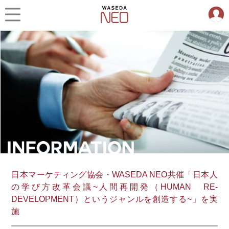
日本マーケティング協会・WASEDA NEO共催「日本人
の学び方改革会議~人間再開発（HUMAN RE-
DEVELOPMENT）というジャンルを創造する~」を実
施