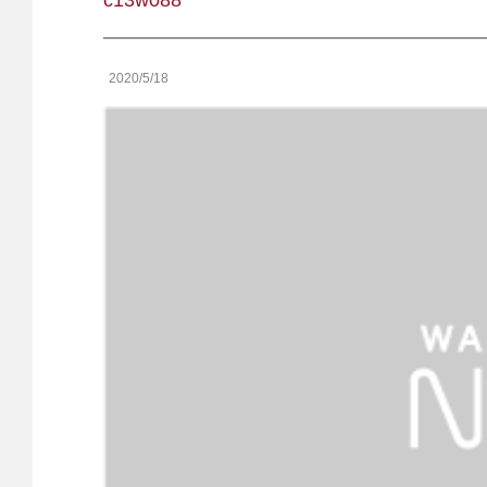
c13w088
2020/5/18