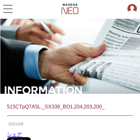
515CTpQ7A5L._SX338_BO1,204,203,200_
2021/2/8
シェア