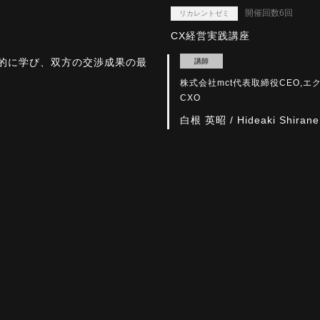
開催回数6回
リカレントゼミ
CX経営実践講座
系的に学び、双方の交渉成果の最
講師
株式会社mct代表取締役CEO,
CXO
白根 英昭 / Hideaki Shirane