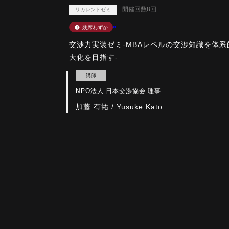
開催回数8回
リカレントゼミ
"
交渉力実装ゼミ-MBAレベルの交渉知識を体
大化を目指す-
講師
NPO法人 日本交渉協会 理事
加藤 有祐 / Yusuke Kato