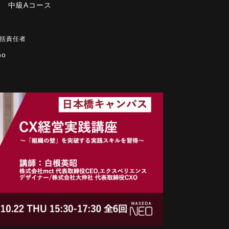
 中級Aコース
括責任者
no