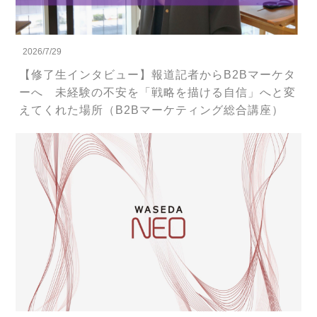
2026/7/29
【修了生インタビュー】報道記者からB2Bマーケタ
ーへ 未経験の不安を「戦略を描ける自信」へと変
えてくれた場所（B2Bマーケティング総合講座）