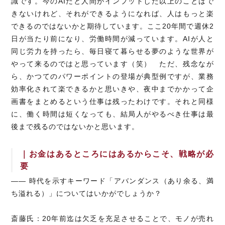
識です。今のAIだと人間がインプットした以上のことはで
きないけれど、それができるようになれば、人はもっと楽
できるのではないかと期待しています。ここ20年間で週休2
日が当たり前になり、労働時間が減っています。AIが人と
同じ労力を持ったら、毎日寝て暮らせる夢のような世界が
やって来るのではと思っています（笑） ただ、残念なが
ら、かつてのパワーポイントの登場が典型例ですが、業務
効率化されて楽できるかと思いきや、夜中までかかって企
画書をまとめるという仕事は残ったわけです。それと同様
に、働く時間は短くなっても、結局人がやるべき仕事は最
後まで残るのではないかと思います。
｜お金はあるところにはあるからこそ、戦略が必
要
―― 時代を示すキーワード「アバンダンス（あり余る、満
ち溢れる）」についてはいかがでしょうか？
斎藤氏：20年前迄は欠乏を充足させることで、モノが売れ