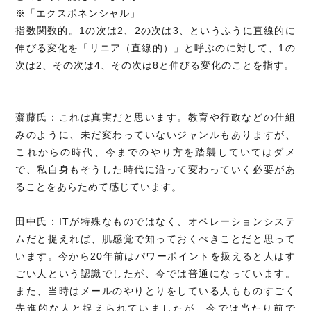
※「エクスポネンシャル」
指数関数的。1の次は2、2の次は3、というふうに直線的に
伸びる変化を「リニア（直線的）」と呼ぶのに対して、1の
次は2、その次は4、その次は8と伸びる変化のことを指す。
齋藤氏：これは真実だと思います。教育や行政などの仕組
みのように、未だ変わっていないジャンルもありますが、
これからの時代、今までのやり方を踏襲していてはダメ
で、私自身もそうした時代に沿って変わっていく必要があ
ることをあらためて感じています。
田中氏：ITが特殊なものではなく、オペレーションシステ
ムだと捉えれば、肌感覚で知っておくべきことだと思って
います。今から20年前はパワーポイントを扱えると人はす
ごい人という認識でしたが、今では普通になっています。
また、当時はメールのやりとりをしている人もものすごく
先進的な人と捉えられていましたが、今では当たり前で