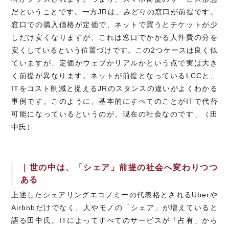
だということです。一方JRは、みどりの窓口が前提です。
窓口での購入価格が定価で、ネットで買うとチケットが少
しだけ安くなりますが、これは窓口でかかる人件費の分を
安くしているという位置づけです。この2つケースは良く似
ていますが、定価がウェブかリアルかという点で実は大き
く前提が異なります。ネットが前提となっているLCCと、
ITをコスト削減と捉えるJRのスタンスの違いがよくわかる
事例です。このように、基本的にすべてのことがITで代替
可能になっているというのが、現在の社会なのです」（田
中氏）
｜世の中は、「シェア」前提の社会へ変わりつつ
ある
上述したシェアリングエコノミーの代表格とされるUberや
Airbnbだけでなく、人やモノの「シェア」が増えていると
語る田中氏。ITによってすべてのサービスが「占有」から