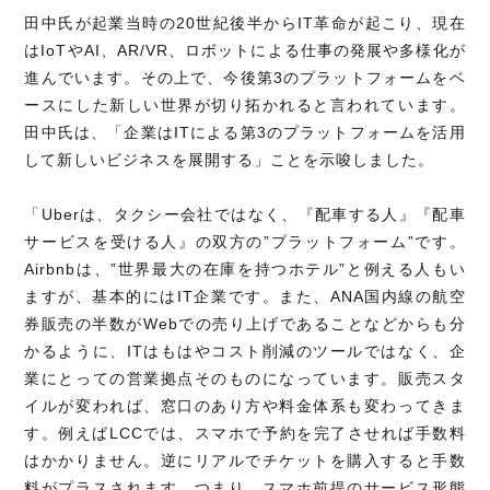
田中氏が起業当時の20世紀後半からIT革命が起こり、現在
はIoTやAI、AR/VR、ロボットによる仕事の発展や多様化が
進んでいます。その上で、今後第3のプラットフォームをベ
ースにした新しい世界が切り拓かれると言われています。
田中氏は、「企業はITによる第3のプラットフォームを活用
して新しいビジネスを展開する」ことを示唆しました。
「Uberは、タクシー会社ではなく、『配車する人』『配車
サービスを受ける人』の双方の”プラットフォーム”です。
Airbnbは、”世界最大の在庫を持つホテル”と例える人もい
ますが、基本的にはIT企業です。また、ANA国内線の航空
券販売の半数がWebでの売り上げであることなどからも分
かるように、ITはもはやコスト削減のツールではなく、企
業にとっての営業拠点そのものになっています。販売スタ
イルが変われば、窓口のあり方や料金体系も変わってきま
す。例えばLCCでは、スマホで予約を完了させれば手数料
はかかりません。逆にリアルでチケットを購入すると手数
料がプラスされます。つまり、スマホ前提のサービス形態