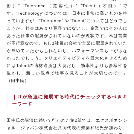
術）” “Tolerance（寛容性）” “Talent（才能）”で
す。”Technology”については、日本は非常に高いものを持
っていますが、”Tolerance” や”Talent”についてはどうでし
ょうか。社会はあまり寛容ではないし、企業ではその人に
あった仕事の配属がされていないのが現状です。私は営業
が不得意なので、もし1社目の会社で営業に配属されていた
ら辞めていたかもしれないし、パフォーマンスも上がらな
かったでしょう。クリエイティビティを最大化させるため
にはTalentの適材適所は大切だし、効率性よりも多様性を
生かし、新しい視点で物事を見ることが大切なのです」
（田中氏）
｜ITが急速に発展する時代にチェックするべきキ
ーワード
田中氏の講演に続いて行われた第2部では、エクスポネンシ
ャル・ジャパン株式会社共同代表の齋藤和紀氏が加わり、