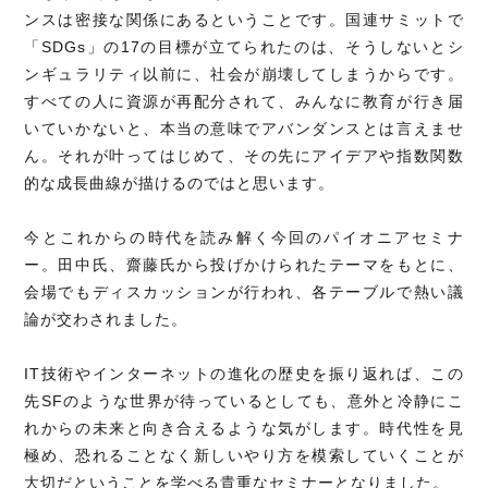
ンスは密接な関係にあるということです。国連サミットで
「SDGs」の17の目標が立てられたのは、そうしないとシ
ンギュラリティ以前に、社会が崩壊してしまうからです。
すべての人に資源が再配分されて、みんなに教育が行き届
いていかないと、本当の意味でアバンダンスとは言えませ
ん。それが叶ってはじめて、その先にアイデアや指数関数
的な成長曲線が描けるのではと思います。
今とこれからの時代を読み解く今回のパイオニアセミナ
ー。田中氏、齋藤氏から投げかけられたテーマをもとに、
会場でもディスカッションが行われ、各テーブルで熱い議
論が交わされました。
IT技術やインターネットの進化の歴史を振り返れば、この
先SFのような世界が待っているとしても、意外と冷静にこ
れからの未来と向き合えるような気がします。時代性を見
極め、恐れることなく新しいやり方を模索していくことが
大切だということを学べる貴重なセミナーとなりました。