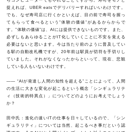
らコンピューターでもやれることですから。寿司をモノと
捉えれば、UBER eatsでデリバリーすればいいわけです。
でも、なぜ寿司店に行くかといえば、目の前で寿司を握っ
てもらって食べるという”体験の価値”があるからからで
す。”体験の価値”は、AIには提供できないものです。また、
必ずしもあらゆることがIT化していくことに不安を覚える
必要はないと思います。今は当たり前のように普及してい
る駅の自動改札機ですが、20年前は駅員が切符を手切りし
ていました。それがなくなったからといって、現在、悲観
している人もいないわけです。
―― “AIが発達し人間の知性を超える”ことによって、人間
の生活に大きな変化が起こるという概念「シンギュラリテ
ィ（技術的特異点）」についてどのようにお考えでしょう
か？
田中氏：進化の速いITの仕事を日々しているので、「シン
ギュラリティ」については当然、起こるべき事だという認