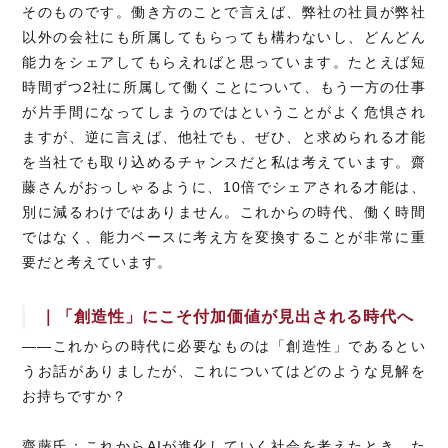
そのものです。働き方のことで言えば、弊社の社員が弊社
以外の会社にも所属してもらっても構わないし、どんどん
能力をシェアしてもらえればと思っています。たとえば短
時間ずつ2社に所属して働くことについて、もう一方の仕事
が片手間になってしまうのではということがよく危惧され
ますが、逆に言えば、他社でも、ぜひ、と求められる才能
を当社でも取り込めるチャンスだと私は考えています。齋
藤さんがおっしゃるように、10倍でシェアされる才能は、
別に減るわけではありません。これからの時代、働く時間
ではなく、能力ベースに考え方を変換することが非常に重
要だと考えています。
｜「創造性」にこそ付加価値が見出される時代へ
――これからの時代に必要なものは「創造性」であるとい
うお話がありましたが、これについてはどのような見解を
お持ちですか？
齋藤氏：これからAIが進化していく社会を考えたとき、た