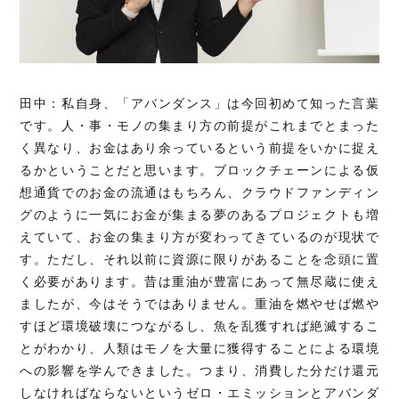
田中：私自身、「アバンダンス」は今回初めて知った言葉
です。人・事・モノの集まり方の前提がこれまでとまった
く異なり、お金はあり余っているという前提をいかに捉え
るかということだと思います。ブロックチェーンによる仮
想通貨でのお金の流通はもちろん、クラウドファンディン
グのように一気にお金が集まる夢のあるプロジェクトも増
えていて、お金の集まり方が変わってきているのが現状で
す。ただし、それ以前に資源に限りがあることを念頭に置
く必要があります。昔は重油が豊富にあって無尽蔵に使え
ましたが、今はそうではありません。重油を燃やせば燃や
すほど環境破壊につながるし、魚を乱獲すれば絶滅するこ
とがわかり、人類はモノを大量に獲得することによる環境
への影響を学んできました。つまり、消費した分だけ還元
しなければならないというゼロ・エミッションとアバンダ