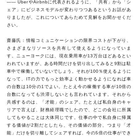
―― UberやAirbnbに代表されるように、「共有」から「シ
ェア」にビジネスモデルが変わりつつあるというお話があ
りましたが、これについてあらためて見解をお聞かせくだ
さい。
齋藤氏：情報コミュニケーションの限界コストが下がり、
さまざまなリソースを共有して使えるようになっていま
す。ニューヨークには、現在乗用車が13万台ほどあるとい
われていますが、ある時間だけを切り出してみると9割は駐
車中で稼働していないでしょう。それが100％使えるように
なって、ITの力でもっと効率よく動かせるようになれば車
の台数は10分の1でよい。たとえ今の稼働する車が10倍の
台数になっても渋滞しないとも言われています。それから
共感するのは、「才能」のシェア。たとえば私自身のキャ
リアで言えば、財務経理職でしたので、どこの会社に所属
してもやることは大体同じです。仕事の中で私自身に帰属
する価値が2割だとしたら、その価値の部分、つまり「才
能」だけを切り離してシェアすれば、今の5倍の仕事ができ