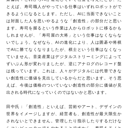
とえば、寿司職人がやっている仕事はいずれロボットがで
きるようになるとします。ただし、AIに当面できないこと
は対面した人を思いやるような「創造性」の部分だと思い
ます。寿司を握るという作業は人からロボットに移るかも
しれませんが、「寿司屋の大将」という仕事はなくならな
いでしょう。なぜなら、AIの進化により、人は囲碁や将棋
でAIに勝てなくなりましたが、棋士という仕事はなくなっ
ていません。音楽産業はデジタルストリーミングによって
ずいぶん形が変わりましたが、逆にアナログのレコード盤
は残っています。これは、人々がデジタルには代替できな
い創造性に価値を見出しているからだと思います。そう思
えば、今後は価格のついていない創造性の部分に価値が見
出される時代になっていくのではないかと思います。
田中氏：「創造性」といえば、芸術やアート、デザインの
世界をイメージしますが、経営者も、創造性が最大限生か
されないとできません。管理したり指示したりするだけな