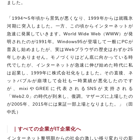
ました。
「1994〜5年頃から景気が悪くなり、1999年からは就職氷
河期に突入しました。一方、この頃からインターネットが
急速に発展していきます。World Wide Web（WWW）が発
明されたのが1991年。Windows95が登場して一般にPCが
普及し始めましたが、実はWebブラウザの歴史はわずか25
年しかありません。モノづくりはどん底に向かっている時
代でしたが、インターネットが急速に伸び始めた時代に私
は起業し、1999年に株式会社化をしました。その直後、ネ
ットバブルが崩壊して会社も一時業績が悪化したのです
が、mixiやGREEに代表されるSNSが支持される
「Web2.0」の時代が到来し、復調。マザーズに上場したの
が2005年、2015年には東証一部上場となりました。」（田
中氏）
｜すべての企業がIT企業化へ
インターネット黎明期からの社会の激しい移り変わりの影