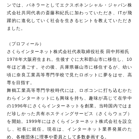
ンでは、パネラーとしてエクスポネンシャル・ジャパン株
式会社共同代表の斎藤和紀氏に加わっていただき、ITが飛
躍的に進化していく社会を生きるヒントを教えていただき
ました。
（プロフィール）
さくらインターネット株式会社代表取締役社長 田中邦裕氏
1978年大阪府生まれ。生後すぐに大和郡山市に移住し、10
年ほど過ごす。その後、兵庫県篠山市に移住するが、幼い
頃に奈良工業高等専門学校で見たロボットに夢をはせ、高
専を目指す。
舞鶴工業高等専門学校時代には、ロボコンに打ち込むかた
わらインターネットにも興味を持ち、趣味が高じて在学中
の1996年にさくらインターネットを創業。当時国内ではま
だ珍しかった共有ホスティングサービス（さくらウェブ）
を開始。1999年にはさくらインターネット株式会社を設立
し、社長に就任。現在は、インターネット業界発展のた
め、各種団体に理事や委員として多数参画する。