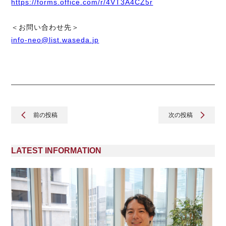
https://forms.office.com/r/4VT3A4CZ5r
＜お問い合わせ先＞
info-neo@list.waseda.jp
前の投稿
次の投稿
LATEST INFORMATION