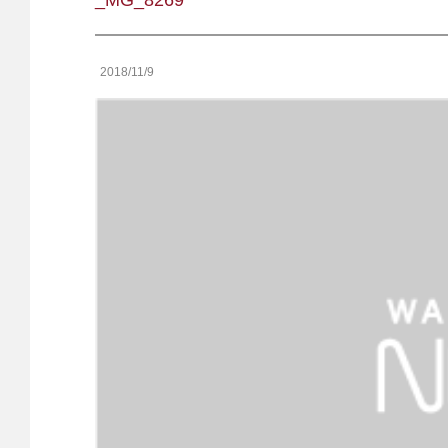
_MG_8269
2018/11/9