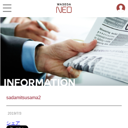
sadamitsusama2
2019/7/3
シェア