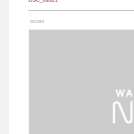
DSC_09321
2021/8/3