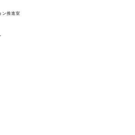
ョン推進室
ー
。