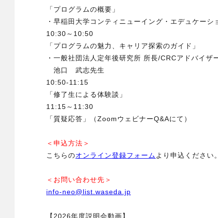
「プログラムの概要」
・早稲田大学コンティニューイング・エデュケーシ
10:30～10:50
「プログラムの魅力、キャリア探索のガイド」
・一般社団法人定年後研究所 所長/CRCアドバイザ
池口 武志先生
10:50-11:15
「修了生による体験談」
11:15～11:30
「質疑応答」（ZoomウェビナーQ&Aにて）
＜申込方法＞
こちらの
オンライン登録フォーム
より申込ください
＜お問い合わせ先＞
info-neo@list.waseda.jp
【2026年度説明会動画】