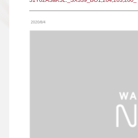
51Y02ASaK5L._SX339_BO1,204,203,200_
2020/8/4