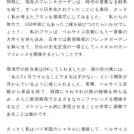
同時に、現在のフレンチガーデンは、時代や度重なる戦争
を経て、すっかり日本化されていたことにも着目。さっそ
く私が考えたプランを環境庁にしてみました。「私たちの
努力で、150年前にもあったご縁を結びつけたらいかがでし
ょう？」。私のプランは、ベルサイユ宮殿にもう一度菊の
大作りを持ち込み、日本では新宿御苑のフレンチガーデン
を蘇らせて、日仏の文化交流の一環としてシャネルのカン
ファレンスを開催するということです。
環境庁の担当者はOKしてくれましたが、彼の目の奥には、
「あと2ヶ月でそんなことできるはずがない」という嘲笑が
浮かんでいるように感じられました。実際、ベルサイユ宮
殿から承諾を得て、両国にそれぞれの国の植物を持ち込
み、さらに新宿御苑でさまざまなカンファレンスを開催す
るなど、スケジュール的に実現させることが非常に困難で
あることは確かです。
さっそく私はパリ本国のシャネルに連絡して、ベルサイユ