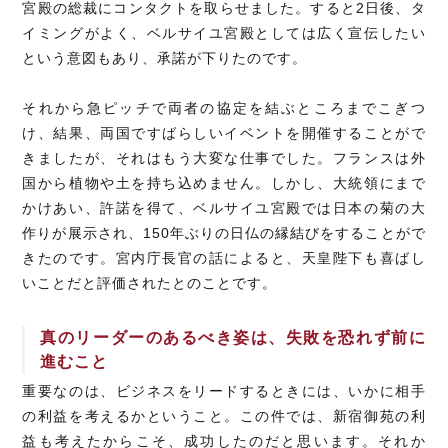
宮殿の総裁にコンタクトを取らせました。すると2日後、タ
イミングがよく、ベルサイユ宮殿としては広く宣伝したい
という意図もあり、承諾が下りたのです。
それから急ピッチで両者の協定を結ぶところまでこぎつ
け、結果、両国ですばらしいイベントを開催することがで
きましたが、それはもう大変な仕事でした。フランスは外
国から植物や土を持ち込めません。しかし、大統領にまで
かけあい、許諾を得て、ベルサイユ宮殿では日本の菊の大
作りが展示され、150年ぶりの日仏の縁結びをすることがで
きたのです。宮内庁長官の話によると、天皇陛下も喜ばし
いことだと評価されたとのことです。
真のリーダーのあるべき姿は、失敗を恐れず前に
進むこと
重要なのは、ビジネスをリードするときには、いかに相手
の利益を考えるかということ。この件では、新宿御苑の利
益も考えたからこそ、成功したのだと思います。それか