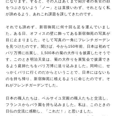
になります。すると、その人はあくまで紹介者の長官の顔
をつぶさないよう「ノー」とは直接いわず、それとなく私
が諦めるよう、あれこれ課題を課してきたのです。
それでも諦めず、新宿御苑に何十回も足を運んでいまし
た。ある日、オフィスの壁に飾ってある新宿御苑の写真が
目に止まりました。そして写真の一角にフレンチガーデン
を見つけたのです。聞けば、今から150年前、日本は初めて
パリ万博に出展し、1,500本の菊の大作りを披露したそうで
す。このとき明治天皇は、菊の大作りを展覧会で披露でき
るよう庭師たちをパリ万博に送り込みました。同時に、せ
っかくパリに行くのだからということで、日本にはないも
のを持ち帰り、新宿御苑に植えるように命じたのです。そ
れがフレンチガーデンでした。
日本の職人たちは、ベルサイユ宮殿の職人たちと交流し、
フランスからバラ園を持ち込みました。私は、このときの
日仏の交流に感動し、「これだ！」と思いました。