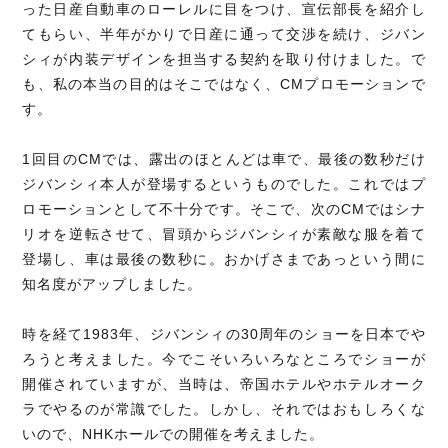
った日産自動車のローレルに目をつけ、宣伝部長を紹介し
てもらい、半年がかりで日産に通って交渉を続け、ジバン
シィが内装デザインを担当する契約を取り付けました。で
も、私の本当の目的はそこではなく、CMプロモーションで
す。
1回目のCMでは、露出のほとんどは車で、最後の数秒だけ
ジバンシィ本人が登場するというものでした。これではプ
ロモーションとして不十分です。そこで、次のCMではシナ
リオを逆転させて、冒頭からジバンシィが素敵な服を着て
登場し、車は最後の数秒に。おかげさまであっという間に
知名度がアップしました。
時を経て1983年、ジバンシィの30周年のショーを日本でや
ろうと考えました。今でこそいろいろなところでショーが
開催されていますが、当時は、帝国ホテルやホテルオーク
ラでやるのが常識でした。しかし、それではおもしろくな
いので、NHKホールでの開催を考えました。