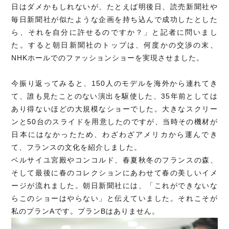
日はダメかもしれないが、たとえば明後日、読売新聞社や
毎日新聞社が似たような企画を持ち込んで成功したとした
ら、それを自分に許せるのですか？」と記者に問いまし
た。すると朝日新聞社のトップは、何度かの交渉の末、
NHKホールでのファッションショーを実現させました。
今振り返ってみると、150人のモデルを海外から連れてき
て、誰も見たことのない演出を駆使した、35年前としては
あり得ないほどの大規模なショーでした。大きなスクリー
ンと50台のスライドを用意したのですが、当時その機材が
日本にはなかったため、わざわざアメリカから運んでき
て、フランスの文化を紹介しました。
ベルサイユ宮殿やコンコルド、春夏秋冬のフランスの森、
そして最後に春のコレクションにあわせて春の美しいイメ
ージが流れました。朝日新聞社には、「これができないな
らこのショーはやらない」と伝えていました。それこそが
私のプランAです。プランBはありません。