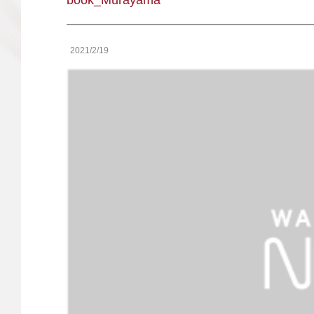
book_Murayama
2021/2/19