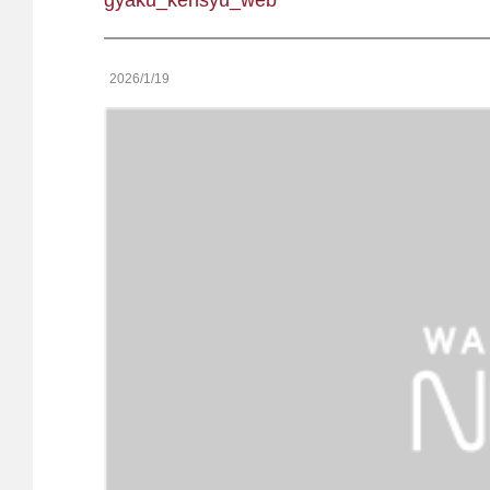
gyaku_kensyu_web
2026/1/19