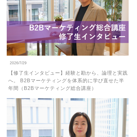
2026/7/29
【修了生インタビュー】経験と勘から、論理と実践
へ。 B2Bマーケティングを体系的に学び直せた半
年間（B2Bマーケティング総合講座）