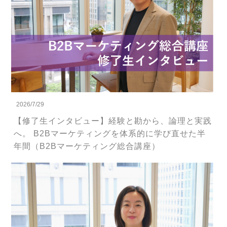
2026/7/29
【修了生インタビュー】経験と勘から、論理と実践
へ。 B2Bマーケティングを体系的に学び直せた半
年間（B2Bマーケティング総合講座）