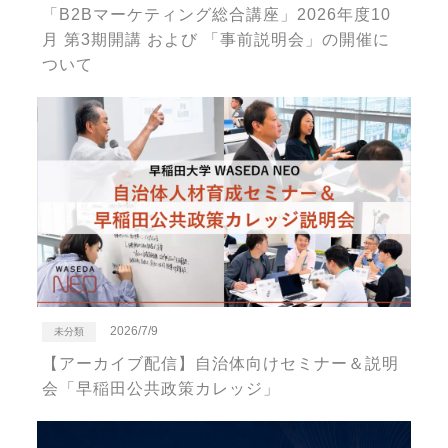
「B2Bマーケティング総合講座」2026年度10
月 第3期開講 および 「事前説明会」の開催に
ついて
2026/7/9
未分類
【アーカイブ配信】自治体向けセミナー＆説明
会「早稲田公共政策カレッジ」