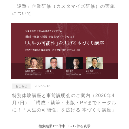
「逆塾」企業研修（カスタマイズ研修）の実施
について
2026/2/13
おしらせ
特別体験講座と事前説明会のご案内（2026年4
月7日）:「構成・執筆・出版・PRまでトータル
に！「人生の可能性」を広げる 本づくり講座」
検索結果155件中 1～12件を表示