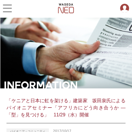
「ケニアと日本に虹を架ける」建築家 坂田泉氏による
パイオニアセミナー「アフリカにどう向き合うか ―
「型」を見つける」 11/29（水）開催
2017/10/17
パイオニア・コミュニティ