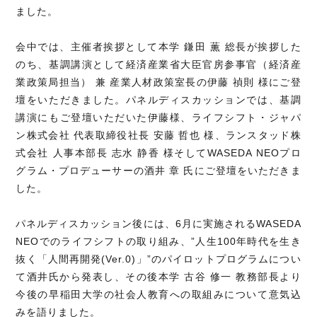
ました。
会中では、主催者挨拶として本学 鎌田 薫 総長が挨拶した
のち、基調講演として経済産業省大臣官房参事官（経済産
業政策局担当） 兼 産業人材政策室長の伊藤 禎則 様にご登
壇をいただきました。パネルディスカッションでは、基調
講演にもご登壇いただいた伊藤様、ライフシフト・ジャパ
ン株式会社 代表取締役社長 安藤 哲也 様、ランスタッド株
式会社 人事本部長 志水 静香 様そしてWASEDA NEOプロ
グラム・プロデューサーの酒井 章 氏にご登壇をいただきま
した。
パネルディスカッション後には、6月に実施されるWASEDA
NEOでのライフシフトの取り組み、”人生100年時代を生き
抜く「人間再開発(Ver.0)」”のパイロットプログラムについ
て酒井氏から発表し、その後本学 古谷 修一 教務部長より
今後の早稲田大学の社会人教育への取組みについて意気込
みを語りました。