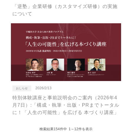
「逆塾」企業研修（カスタマイズ研修）の実施
について
2026/2/13
おしらせ
特別体験講座と事前説明会のご案内（2026年4
月7日）:「構成・執筆・出版・PRまでトータル
に！「人生の可能性」を広げる 本づくり講座」
検索結果154件中 1～12件を表示