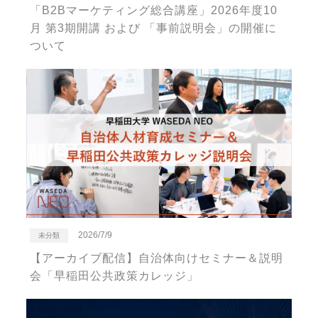
「B2Bマーケティング総合講座」2026年度10
月 第3期開講 および 「事前説明会」の開催に
ついて
2026/7/9
未分類
【アーカイブ配信】自治体向けセミナー＆説明
会「早稲田公共政策カレッジ」