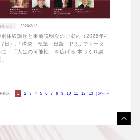
2026/2/13
おしらせ
特別体験講座と事前説明会のご案内（2026年4
月7日）:「構成・執筆・出版・PRまでトータ
ルに！「人生の可能性」を広げる 本づくり講
座」
件を表示
1
2
3
4
5
6
7
8
9
10
11
12
13
| 次へ >