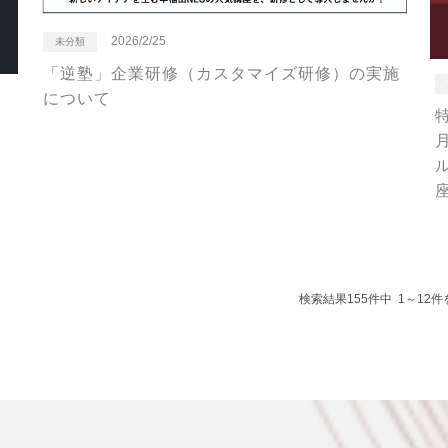
2026/2/25
未分類
「逆塾」企業研修（カスタマイズ研修）の実施
について
！
検索結果155件中 1～12