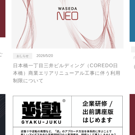
ご
2026/5/20
おしらせ
日本橋一丁目三井ビルディング（COREDO日
本橋）商業エリアリニューアル工事に伴う利用
制限について