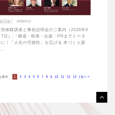
2026/2/13
おしらせ
特別体験講座と事前説明会のご案内（2026年4
月7日）:「構成・執筆・出版・PRまでトータ
ルに！「人生の可能性」を広げる 本づくり講
座」
件を表示
1
2
3
4
5
6
7
8
9
10
11
12
13
| 次へ >