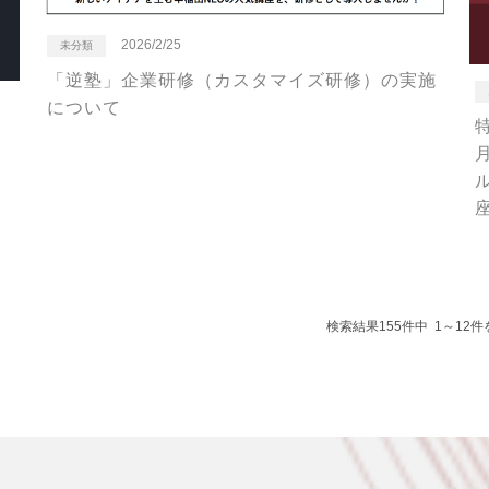
2026/2/25
未分類
「逆塾」企業研修（カスタマイズ研修）の実施
について
！
検索結果155件中 1～12