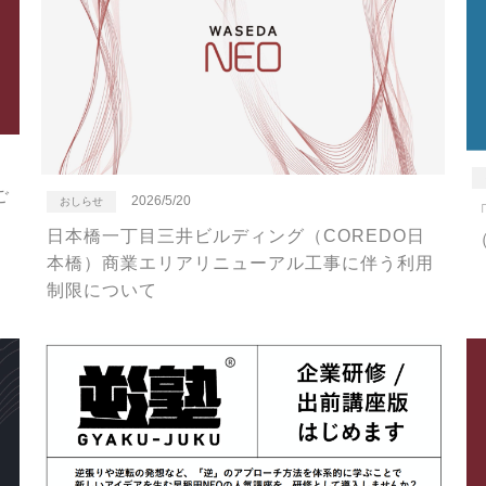
ご
2026/5/20
おしらせ
日本橋一丁目三井ビルディング（COREDO日
本橋）商業エリアリニューアル工事に伴う利用
制限について