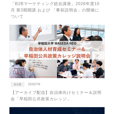
「B2Bマーケティング総合講座」2026年度10
月 第3期開講 および 「事前説明会」の開催に
ついて
2026/7/9
未分類
【アーカイブ配信】自治体向けセミナー＆説明
会「早稲田公共政策カレッジ」