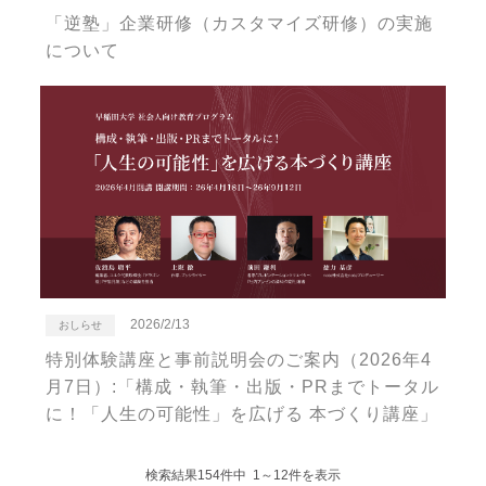
「逆塾」企業研修（カスタマイズ研修）の実施
について
2026/2/13
おしらせ
特別体験講座と事前説明会のご案内（2026年4
月7日）:「構成・執筆・出版・PRまでトータル
に！「人生の可能性」を広げる 本づくり講座」
検索結果154件中 1～12件を表示