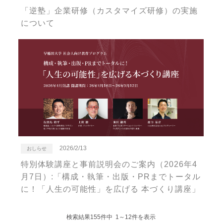
「逆塾」企業研修（カスタマイズ研修）の実施
について
2026/2/13
おしらせ
特別体験講座と事前説明会のご案内（2026年4
月7日）:「構成・執筆・出版・PRまでトータル
に！「人生の可能性」を広げる 本づくり講座」
検索結果155件中 1～12件を表示