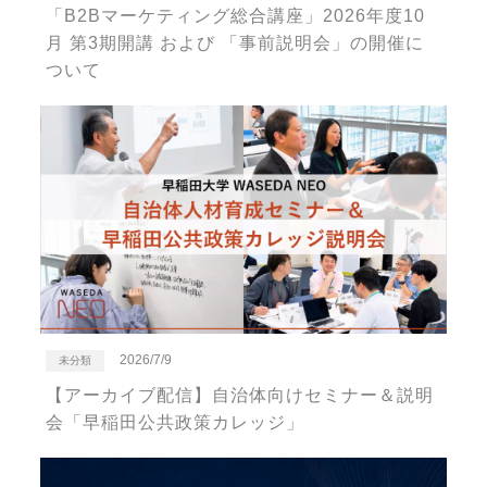
「B2Bマーケティング総合講座」2026年度10
月 第3期開講 および 「事前説明会」の開催に
ついて
2026/7/9
未分類
【アーカイブ配信】自治体向けセミナー＆説明
会「早稲田公共政策カレッジ」